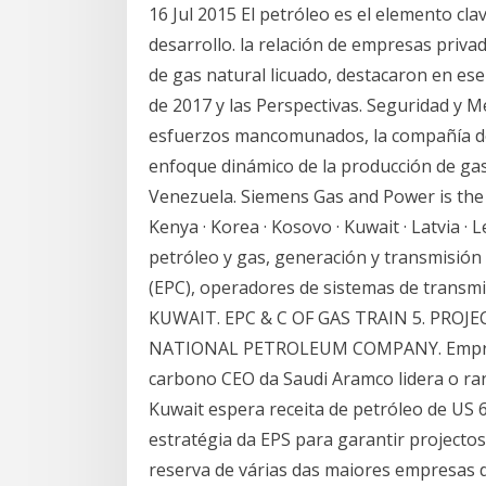
16 Jul 2015 El petróleo es el elemento cla
desarrollo. la relación de empresas priva
de gas natural licuado, destacaron en ese
de 2017 y las Perspectivas. Seguridad y Me
esfuerzos mancomunados, la compañía d
enfoque dinámico de la producción de gas
Venezuela. Siemens Gas and Power is the 
Kenya · Korea · Kosovo · Kuwait · Latvia ·
petróleo y gas, generación y transmisión 
(EPC), operadores de sistemas de trans
KUWAIT. EPC & C OF GAS TRAIN 5. PROJ
NATIONAL PETROLEUM COMPANY. Empresa
carbono CEO da Saudi Aramco lidera o ra
Kuwait espera receita de petróleo de US 6
estratégia da EPS para garantir projectos
reserva de várias das maiores empresas d