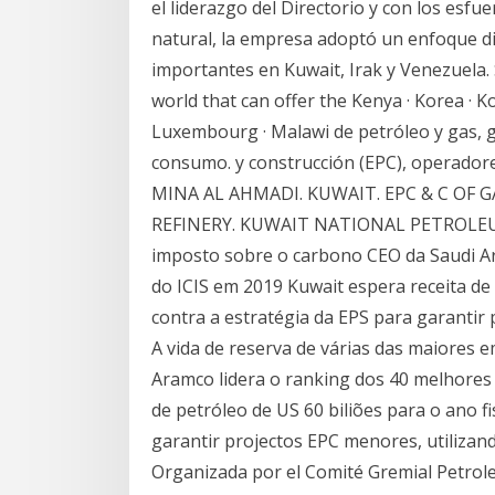
el liderazgo del Directorio y con los e
natural, la empresa adoptó un enfoque d
importantes en Kuwait, Irak y Venezuela.
world that can offer the Kenya · Korea · Ko
Luxembourg · Malawi de petróleo y gas, g
consumo. y construcción (EPC), operador
MINA AL AHMADI. KUWAIT. EPC & C OF G
REFINERY. KUWAIT NATIONAL PETROLEU
imposto sobre o carbono CEO da Saudi Ar
do ICIS em 2019 Kuwait espera receita de 
contra a estratégia da EPS para garantir
A vida de reserva de várias das maiores 
Aramco lidera o ranking dos 40 melhores 
de petróleo de US 60 biliões para o ano f
garantir projectos EPC menores, utilizan
Organizada por el Comité Gremial Petrol