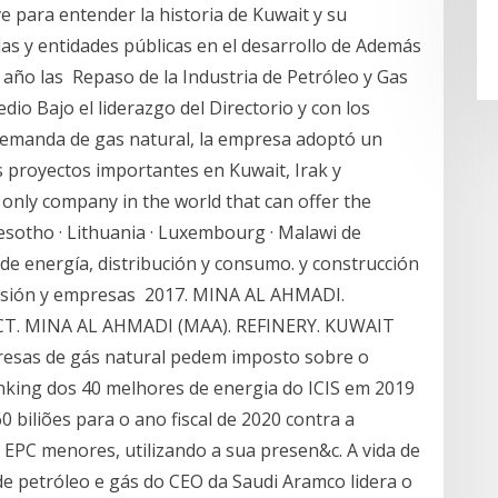
ve para entender la historia de Kuwait y su
das y entidades públicas en el desarrollo de Además
 año las Repaso de la Industria de Petróleo y Gas
dio Bajo el liderazgo del Directorio y con los
emanda de gas natural, la empresa adoptó un
 proyectos importantes en Kuwait, Irak y
only company in the world that can offer the
 Lesotho · Lithuania · Luxembourg · Malawi de
de energía, distribución y consumo. y construcción
misión y empresas 2017. MINA AL AHMADI.
ECT. MINA AL AHMADI (MAA). REFINERY. KUWAIT
s de gás natural pedem imposto sobre o
nking dos 40 melhores de energia do ICIS em 2019
0 biliões para o ano fiscal de 2020 contra a
 EPC menores, utilizando a sua presen&c. A vida de
e petróleo e gás do CEO da Saudi Aramco lidera o