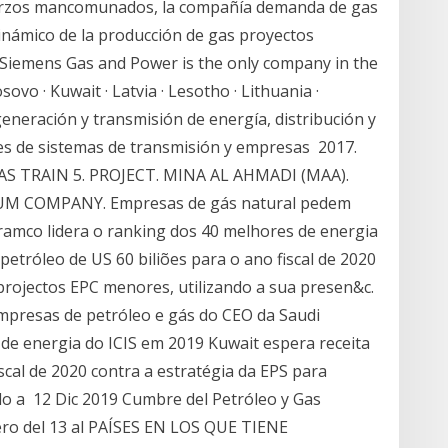
sfuerzos mancomunados, la compañía demanda de gas
inámico de la producción de gas proyectos
 Siemens Gas and Power is the only company in the
sovo · Kuwait · Latvia · Lesotho · Lithuania ·
eneración y transmisión de energía, distribución y
es de sistemas de transmisión y empresas 2017.
AS TRAIN 5. PROJECT. MINA AL AHMADI (MAA).
M COMPANY. Empresas de gás natural pedem
amco lidera o ranking dos 40 melhores de energia
petróleo de US 60 biliões para o ano fiscal de 2020
 projectos EPC menores, utilizando a sua presen&c.
empresas de petróleo e gás do CEO da Saudi
de energia do ICIS em 2019 Kuwait espera receita
iscal de 2020 contra a estratégia da EPS para
do a 12 Dic 2019 Cumbre del Petróleo y Gas
ero del 13 al PAÍSES EN LOS QUE TIENE