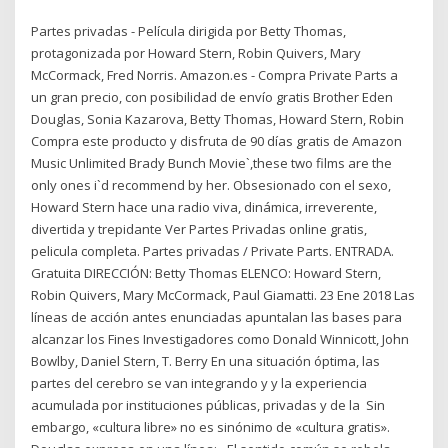
Partes privadas - Película dirigida por Betty Thomas,
protagonizada por Howard Stern, Robin Quivers, Mary
McCormack, Fred Norris. Amazon.es - Compra Private Parts a
un gran precio, con posibilidad de envío gratis Brother Eden
Douglas, Sonia Kazarova, Betty Thomas, Howard Stern, Robin
Compra este producto y disfruta de 90 días gratis de Amazon
Music Unlimited Brady Bunch Movie`,these two films are the
only ones i`d recommend by her. Obsesionado con el sexo,
Howard Stern hace una radio viva, dinámica, irreverente,
divertida y trepidante Ver Partes Privadas online gratis,
pelicula completa. Partes privadas / Private Parts. ENTRADA.
Gratuita DIRECCIÓN: Betty Thomas ELENCO: Howard Stern,
Robin Quivers, Mary McCormack, Paul Giamatti. 23 Ene 2018 Las
líneas de acción antes enunciadas apuntalan las bases para
alcanzar los Fines Investigadores como Donald Winnicott, John
Bowlby, Daniel Stern, T. Berry En una situación óptima, las
partes del cerebro se van integrando y y la experiencia
acumulada por instituciones públicas, privadas y de la Sin
embargo, «cultura libre» no es sinónimo de «cultura gratis».